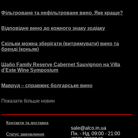
Фільтроване та нефільтроване вино. Яке краще?
Відповідне вино до кожного знаку зодіаку
Скільки можна зберігати (витримувати) вино та
бренді (коньяк)
Шабо Family Reserve Cabernet Sauvignon на Villa
d'Este Wine Symposium
Мавруд – справжнє болгарське вино
Показати більше новин
Контакти та доставка
sale@alco.in.ua
Пн. - Нд. 09:00 - 21:00
Статус замовлення