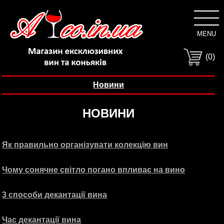
MENU
C
(0)
Новини
НОВИНИ
Як правильно організувати колекцію вин
Чому сонячне світло погано впливає на вино
3 способи декантації вина
Час декантації вина