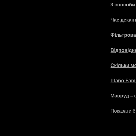
3 способи
Час декант
Фільтрова
Відповідн
Скільки мо
Шабо Famil
Мавруд – 
Показати б