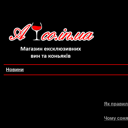
Новини
Як правил
Чому соня