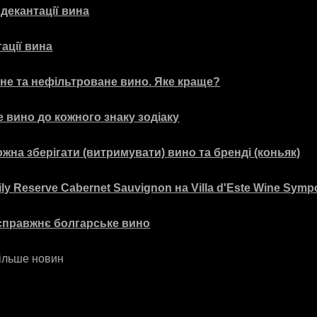
 декантації вина
ації вина
не та нефільтроване вино. Яке краще?
е вино до кожного знаку зодіаку
жна зберігати (витримувати) вино та бренді (коньяк)
y Reserve Cabernet Sauvignon на Villa d'Este Wine Sym
справжнє болгарське вино
ільше новин