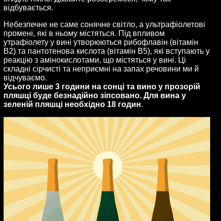
відбувається.
Небезпечне не саме сонячне світло, а ультрафіолетові
промені, які в ньому містяться. Під впливом
утрафіолету у вині утворюються рибофлавін (вітамін
B2) та пантотенова кислота (вітамін B5), які вступають у
реакцію з амінокислотами, що містяться у вині. Ці
складні сірчисті та неприємні на запах речовини ми й
відчуваємо.
Усього лише 3 години на сонці та вино у прозорій
пляшці буде безнадійно зіпсовано. Для вина у
зеленій пляшці необхідно 18 годин
.