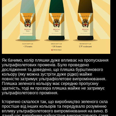
Як бачимо, колір пляшки дуже впливає на пропускання
ультрафіолетових променів. Було проведено
дослідження та доведено, що пляшка бурштинового
кольору (яку можна зустріти дуже рідко) майже
повністю затримує ультрафіолетове випромінювання.
Пляшка зеленого кольору має середню пропускну
здатність, тоді як прозора пляшка майже не затримує
ультрафіолетового проміння.
Історично склалося так, що виробництво зеленого скла
простіше від інших кольорів та передувало розумінню
впливу ультрафіолетового випромінювання на вино. В
даний час виробники найчастіше використовують саме