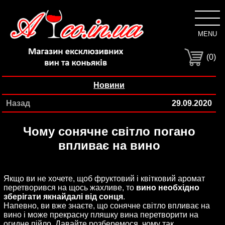
MENU
C
(0)
Новини
Назад
29.09.2020
Чому сонячне світло погано
впливає на вино
Якщо ви не хочете, щоб фруктовий і квітковий аромат
перетворився на щось жахливе, то
вино необхідно
зберігати якнайдалі від сонця
.
Напевно, ви вже знаєте, що сонячне світло впливає на
вино і може прекрасну пляшку вина перетворити на
огидне пійло. Давайте розберемося, чому так